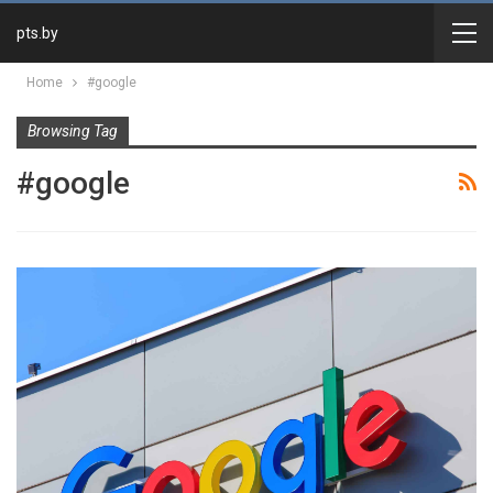
pts.by
Home
#google
Browsing Tag
#google