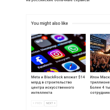
на российские облачные сервисы
You might also like
Meta и BlackRock вложат $14
Илон Маск
млрд в строительство
триллионе
центра искусственного
Более 4 ты
интеллекта
сотрудник
PREV
NEXT